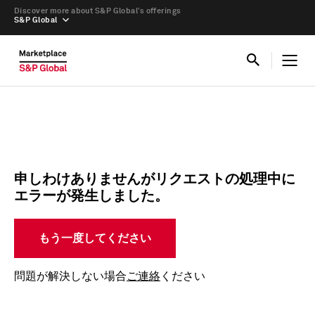
Discover more about S&P Global’s offerings
S&P Global
申しわけありませんがリクエストの処理中に
エラーが発生しました。
もう一度してください
問題が解決しない場合
ご連絡
ください