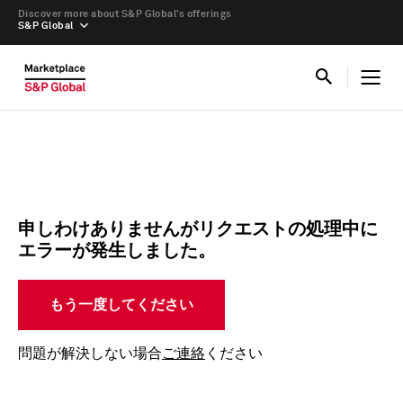
Discover more about S&P Global’s offerings
S&P Global
申しわけありませんがリクエストの処理中に
エラーが発生しました。
もう一度してください
問題が解決しない場合
ご連絡
ください