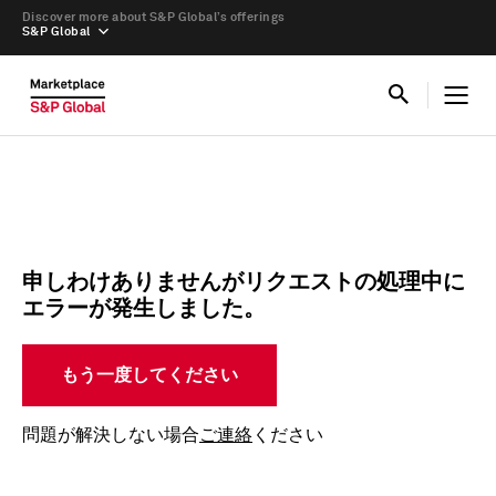
Discover more about S&P Global’s offerings
S&P Global
申しわけありませんがリクエストの処理中に
エラーが発生しました。
もう一度してください
問題が解決しない場合
ご連絡
ください