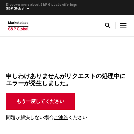
Discover more about S&P Global’s offerings
S&P Global
申しわけありませんがリクエストの処理中に
エラーが発生しました。
もう一度してください
問題が解決しない場合
ご連絡
ください