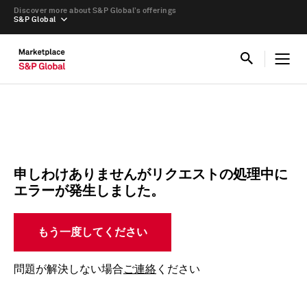
Discover more about S&P Global’s offerings
S&P Global
申しわけありませんがリクエストの処理中に
エラーが発生しました。
もう一度してください
問題が解決しない場合
ご連絡
ください