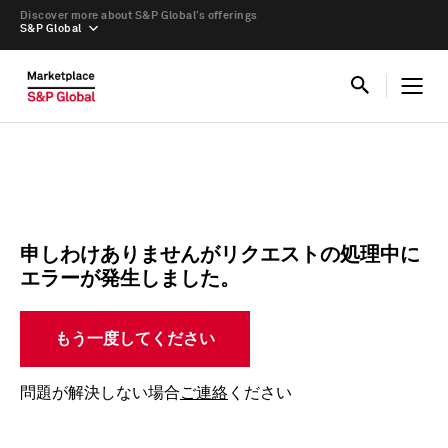
Discover more about S&P Global’s offerings
S&P Global
申しわけありませんがリクエストの処理中に
エラーが発生しました。
もう一度してください
問題が解決しない場合
ご連絡
ください