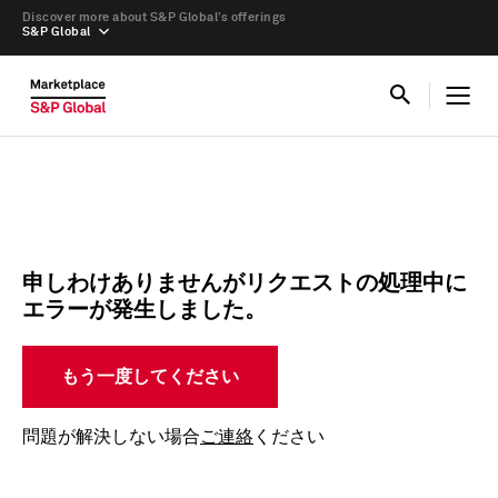
Discover more about S&P Global’s offerings
S&P Global
申しわけありませんがリクエストの処理中に
エラーが発生しました。
もう一度してください
問題が解決しない場合
ご連絡
ください