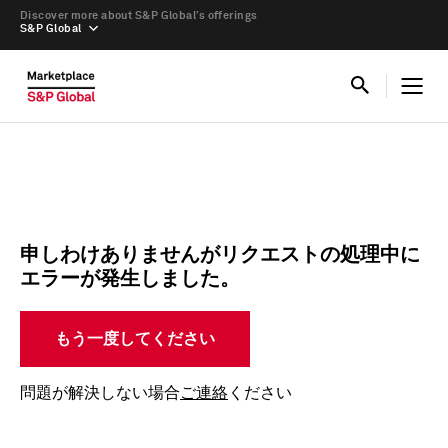
Discover more about S&P Global’s offerings
S&P Global
申しわけありませんがリクエストの処理中に
エラーが発生しました。
もう一度してください
問題が解決しない場合
ご連絡
ください