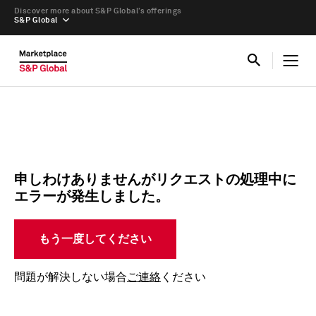
Discover more about S&P Global’s offerings
S&P Global
申しわけありませんがリクエストの処理中に
エラーが発生しました。
もう一度してください
問題が解決しない場合
ご連絡
ください