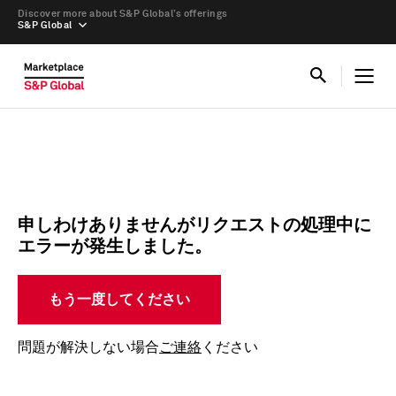
Discover more about S&P Global’s offerings
S&P Global
申しわけありませんがリクエストの処理中に
エラーが発生しました。
もう一度してください
問題が解決しない場合
ご連絡
ください