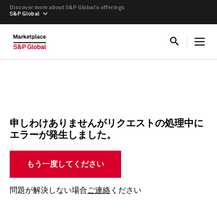
Discover more about S&P Global’s offerings
S&P Global
申しわけありませんがリクエストの処理中に
エラーが発生しました。
もう一度してください
問題が解決しない場合
ご連絡
ください