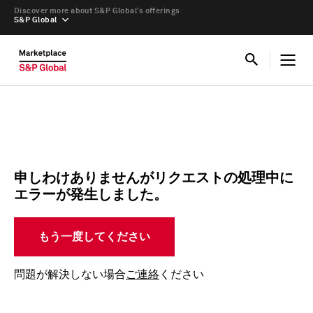
Discover more about S&P Global’s offerings
S&P Global
申しわけありませんがリクエストの処理中に
エラーが発生しました。
もう一度してください
問題が解決しない場合
ご連絡
ください