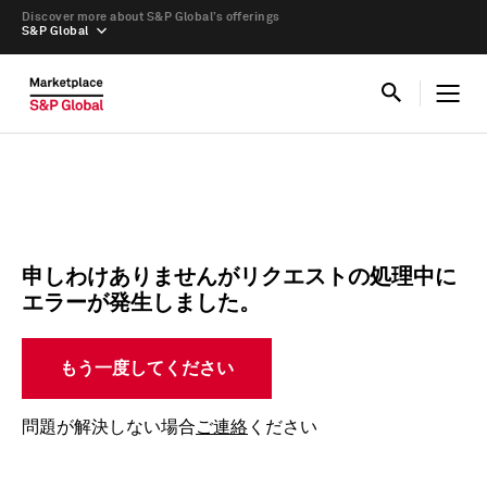
Discover more about S&P Global’s offerings
S&P Global
申しわけありませんがリクエストの処理中に
エラーが発生しました。
もう一度してください
問題が解決しない場合
ご連絡
ください