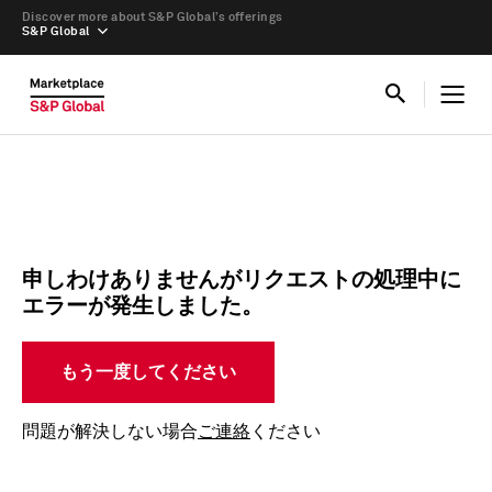
Discover more about S&P Global’s offerings
S&P Global
申しわけありませんがリクエストの処理中に
エラーが発生しました。
もう一度してください
問題が解決しない場合
ご連絡
ください