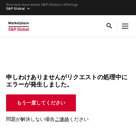
Discover more about S&P Global’s offerings
S&P Global
申しわけありませんがリクエストの処理中に
エラーが発生しました。
もう一度してください
問題が解決しない場合
ご連絡
ください