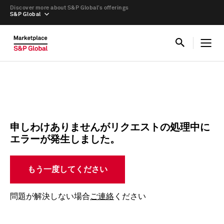
Discover more about S&P Global’s offerings
S&P Global
申しわけありませんがリクエストの処理中に
エラーが発生しました。
もう一度してください
問題が解決しない場合
ご連絡
ください