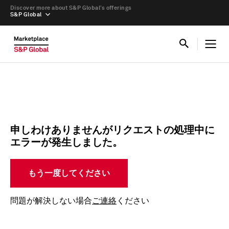
Discover more about S&P Global’s offerings
S&P Global
申しわけありませんがリクエストの処理中に
エラーが発生しました。
もう一度してください
問題が解決しない場合
ご連絡
ください