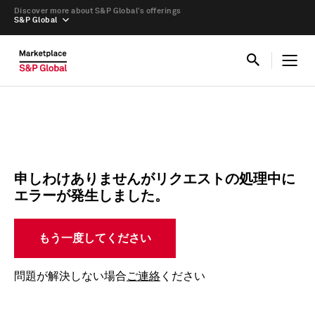
Discover more about S&P Global’s offerings
S&P Global
申しわけありませんがリクエストの処理中に
エラーが発生しました。
もう一度してください
問題が解決しない場合
ご連絡
ください