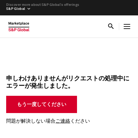
Discover more about S&P Global’s offerings
S&P Global
申しわけありませんがリクエストの処理中に
エラーが発生しました。
もう一度してください
問題が解決しない場合
ご連絡
ください