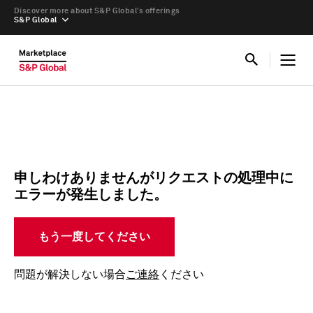
Discover more about S&P Global’s offerings
S&P Global
申しわけありませんがリクエストの処理中に
エラーが発生しました。
もう一度してください
問題が解決しない場合
ご連絡
ください