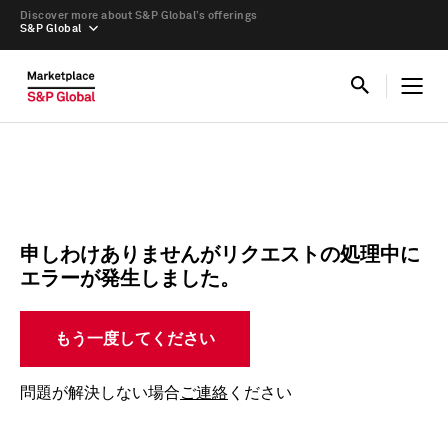
Discover more about S&P Global’s offerings
S&P Global
申しわけありませんがリクエストの処理中に
エラーが発生しました。
もう一度してください
問題が解決しない場合
ご連絡
ください