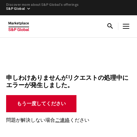
Discover more about S&P Global’s offerings
S&P Global
申しわけありませんがリクエストの処理中に
エラーが発生しました。
もう一度してください
問題が解決しない場合
ご連絡
ください