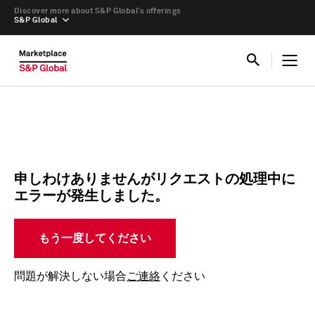
Discover more about S&P Global’s offerings
S&P Global
申しわけありませんがリクエストの処理中に
エラーが発生しました。
もう一度してください
問題が解決しない場合
ご連絡
ください