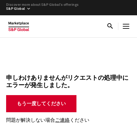
Discover more about S&P Global’s offerings
S&P Global
申しわけありませんがリクエストの処理中に
エラーが発生しました。
もう一度してください
問題が解決しない場合
ご連絡
ください