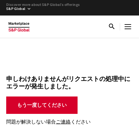
Discover more about S&P Global’s offerings
S&P Global
申しわけありませんがリクエストの処理中に
エラーが発生しました。
もう一度してください
問題が解決しない場合
ご連絡
ください