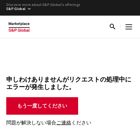
Discover more about S&P Global’s offerings
S&P Global
申しわけありませんがリクエストの処理中に
エラーが発生しました。
もう一度してください
問題が解決しない場合
ご連絡
ください