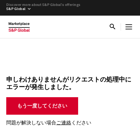
Discover more about S&P Global’s offerings
S&P Global
申しわけありませんがリクエストの処理中に
エラーが発生しました。
もう一度してください
問題が解決しない場合
ご連絡
ください