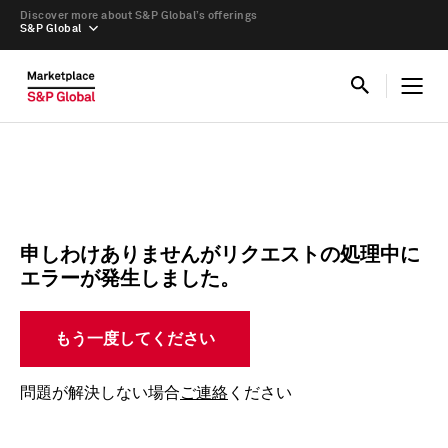
Discover more about S&P Global’s offerings
S&P Global
申しわけありませんがリクエストの処理中に
エラーが発生しました。
もう一度してください
問題が解決しない場合
ご連絡
ください