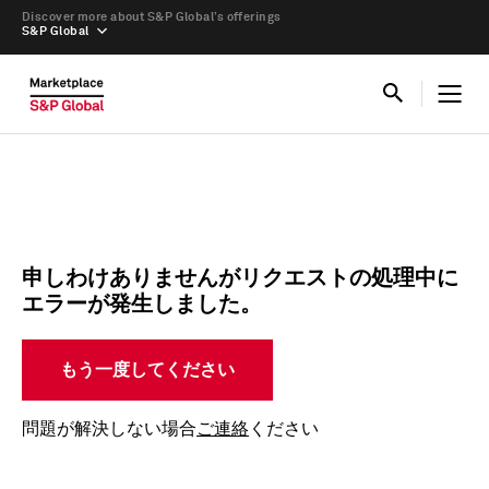
Discover more about S&P Global’s offerings
S&P Global
申しわけありませんがリクエストの処理中に
エラーが発生しました。
もう一度してください
問題が解決しない場合
ご連絡
ください