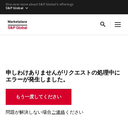
Discover more about S&P Global’s offerings
S&P Global
申しわけありませんがリクエストの処理中に
エラーが発生しました。
もう一度してください
問題が解決しない場合
ご連絡
ください