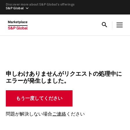
Discover more about S&P Global’s offerings
S&P Global
申しわけありませんがリクエストの処理中に
エラーが発生しました。
もう一度してください
問題が解決しない場合
ご連絡
ください