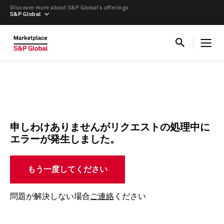
Discover more about S&P Global’s offerings
S&P Global
申しわけありませんがリクエストの処理中に
エラーが発生しました。
もう一度してください
問題が解決しない場合
ご連絡
ください