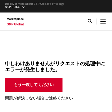
Discover more about S&P Global’s offerings
S&P Global
申しわけありませんがリクエストの処理中に
エラーが発生しました。
もう一度してください
問題が解決しない場合
ご連絡
ください