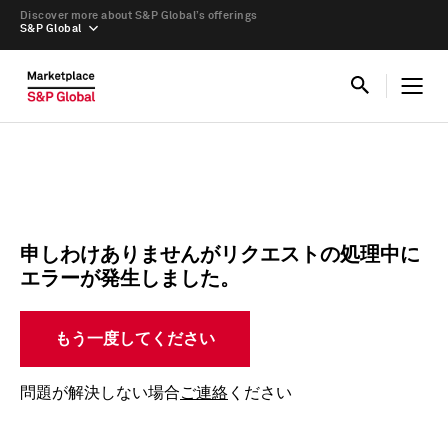
Discover more about S&P Global’s offerings
S&P Global
申しわけありませんがリクエストの処理中に
エラーが発生しました。
もう一度してください
問題が解決しない場合
ご連絡
ください