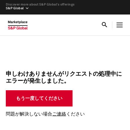
Discover more about S&P Global’s offerings
S&P Global
申しわけありませんがリクエストの処理中に
エラーが発生しました。
もう一度してください
問題が解決しない場合
ご連絡
ください