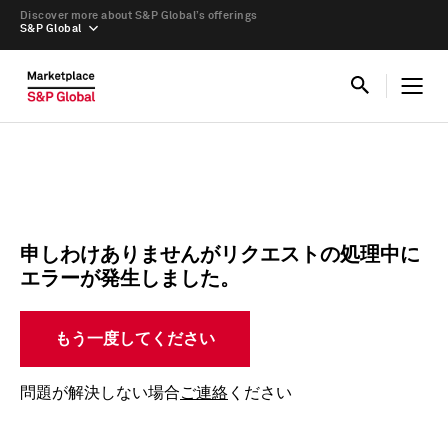
Discover more about S&P Global’s offerings
S&P Global
申しわけありませんがリクエストの処理中に
エラーが発生しました。
もう一度してください
問題が解決しない場合
ご連絡
ください