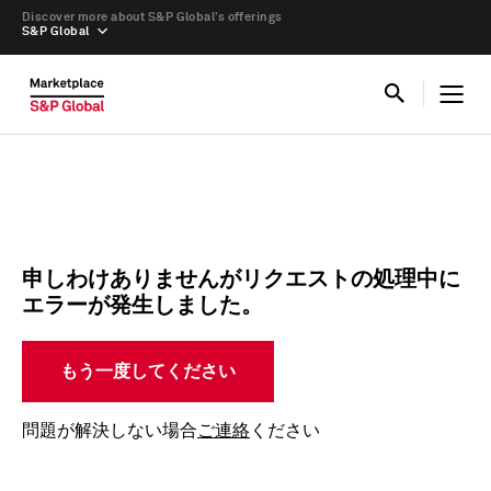
Discover more about S&P Global’s offerings
S&P Global
申しわけありませんがリクエストの処理中に
エラーが発生しました。
もう一度してください
問題が解決しない場合
ご連絡
ください