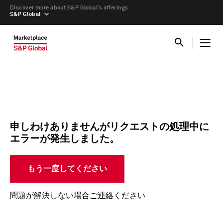
Discover more about S&P Global’s offerings
S&P Global
申しわけありませんがリクエストの処理中に
エラーが発生しました。
もう一度してください
問題が解決しない場合
ご連絡
ください