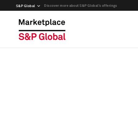
Discover more about S&P Global’s offerings
S&P Global