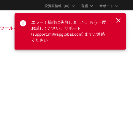
投資家情報（IR)
言語
サポート
エラー！操作に失敗しました。もう一度
サインイン
ツール＆サポート
お試しください。サポート
(support.mi@spglobal.com) までご連絡
ください