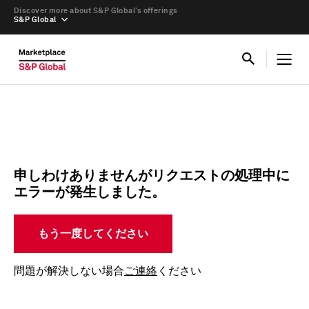
Discover more about S&P Global’s offerings
S&P Global
申しわけありませんがリクエストの処理中に
エラーが発生しました。
もう一度してください
問題が解決しない場合
ご連絡
ください