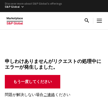
Discover more about S&P Global’s offerings
S&P Global
申しわけありませんがリクエストの処理中に
エラーが発生しました。
もう一度してください
問題が解決しない場合
ご連絡
ください