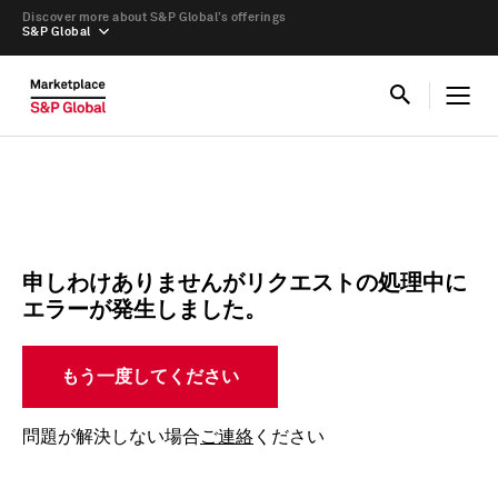
Discover more about S&P Global’s offerings
S&P Global
申しわけありませんがリクエストの処理中に
エラーが発生しました。
もう一度してください
問題が解決しない場合
ご連絡
ください