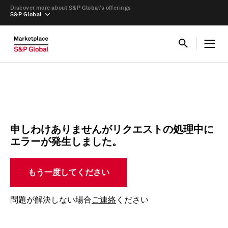
Discover more about S&P Global’s offerings
S&P Global
申しわけありませんがリクエストの処理中に
エラーが発生しました。
もう一度してください
問題が解決しない場合
ご連絡
ください