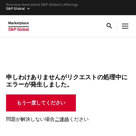
Discover more about S&P Global’s offerings
S&P Global
申しわけありませんがリクエストの処理中に
エラーが発生しました。
もう一度してください
問題が解決しない場合
ご連絡
ください