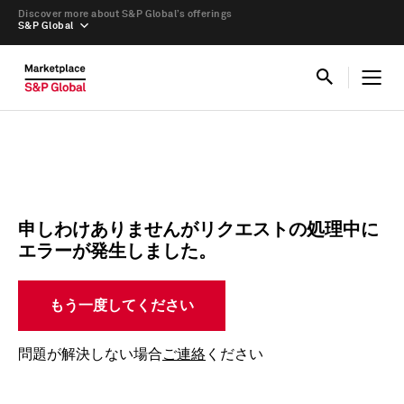
Discover more about S&P Global’s offerings
S&P Global
申しわけありませんがリクエストの処理中に
エラーが発生しました。
もう一度してください
問題が解決しない場合
ご連絡
ください