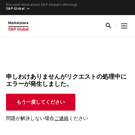
Discover more about S&P Global’s offerings
S&P Global
申しわけありませんがリクエストの処理中に
エラーが発生しました。
もう一度してください
問題が解決しない場合
ご連絡
ください