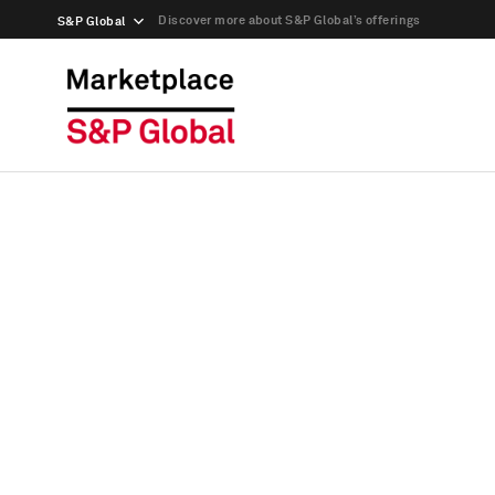
Discover more about S&P Global’s offerings
S&P Global