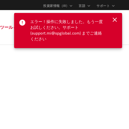
投資家情報（IR)
言語
サポート
エラー！操作に失敗しました。もう一度
サインイン
ツール＆サポート
お試しください。サポート
(support.mi@spglobal.com) までご連絡
ください