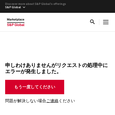
Discover more about S&P Global’s offerings
S&P Global
申しわけありませんがリクエストの処理中に
エラーが発生しました。
もう一度してください
問題が解決しない場合
ご連絡
ください