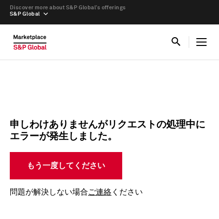
Discover more about S&P Global’s offerings
S&P Global
申しわけありませんがリクエストの処理中に
エラーが発生しました。
もう一度してください
問題が解決しない場合
ご連絡
ください