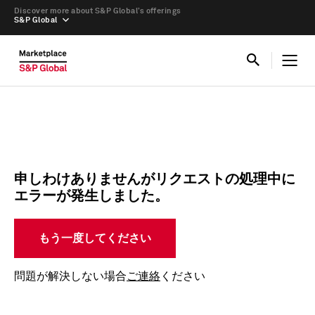
Discover more about S&P Global’s offerings
S&P Global
申しわけありませんがリクエストの処理中に
エラーが発生しました。
もう一度してください
問題が解決しない場合
ご連絡
ください